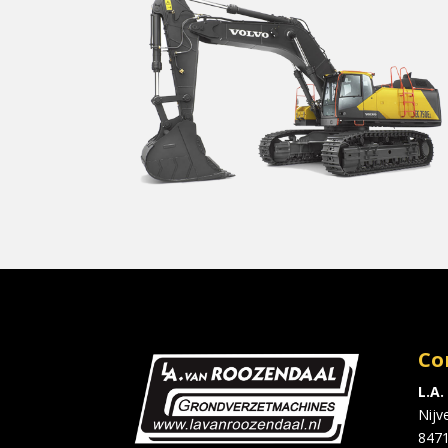
Co
L.A
Nijv
847