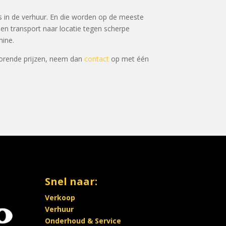
 in de verhuur. En die worden op de meeste
 en transport naar locatie tegen scherpe
hine.
horende prijzen, neem dan
contact
op met één
Snel naar:
Verkoop
Verhuur
Onderhoud & Service