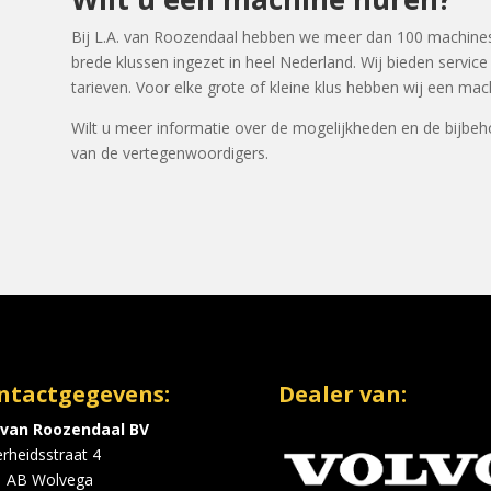
Bij L.A. van Roozendaal hebben we meer dan 100 machines
brede klussen ingezet in heel Nederland. Wij bieden service
tarieven. Voor elke grote of kleine klus hebben wij een mac
Wilt u meer informatie over de mogelijkheden en de bijbe
van de vertegenwoordigers.
ntactgegevens:
Dealer van:
. van Roozendaal BV
erheidsstraat 4
1 AB Wolvega